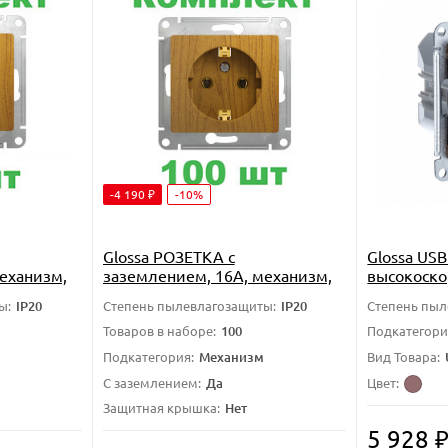
-4 190
-10%
₽
Glossa РОЗЕТКА с
Glossa US
еханизм,
заземлением, 16А, механизм,
высокоско
543,
ДЕРЕВО ДУБ, GSL000543,
PD, механ
ы:
IP20
Степень пылевлагозащиты:
IP20
Степень пыл
плект из
Systeme Electric, комплект из
GSL000527,
100 штук
Товаров в наборе:
100
Подкатегори
Подкатегория:
Механизм
Вид Товара:
С заземлением:
Да
Цвет:
Защитная крышка:
Нет
5 928