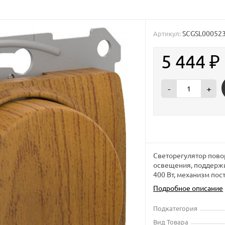
SCGSL00052
Артикул:
5 444
₽
-
+
Светорегулятор пово
освещения, поддержив
400 Вт, механизм пос
Подробное описание
Подкатегория
Вид Товара