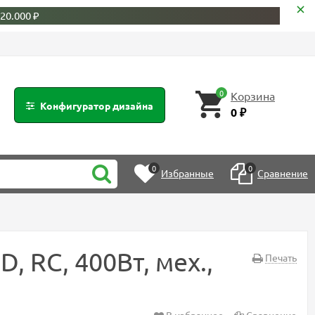
20.000 ₽
0
Корзина
Конфигуратор дизайна
0
₽
0
0
Избранные
Сравнение
 RC, 400Вт, мех.,
Печать
В избранное
Сравнение