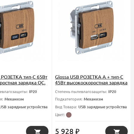
B РОЗЕТКА тип-C 65Вт
Glossa USB РОЗЕТКА А + тип-С
ростная зарядка QC,
45Вт высокоскоростная зарядка
изм, ДЕРЕВО ДУБ,
QC, PD, механизм, ДЕРЕВО ДУБ,
евлагозащиты:
IP20
Степень пылевлагозащиты:
IP20
 Systeme Electric
GSL000529, Systeme Electric
я:
Механизм
Подкатегория:
Механизм
USB зарядные устройства
Вид Товара:
USB зарядные устройства
Цвет:
5 928
₽
₽