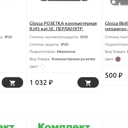
Glossa РОЗЕТКА компьютерная
Glossa ВЫ
RJ45 кат.5Е, ПЕРЛАМУТР,
механизм,
,10AX,
GSL000681K, Systeme Electric
Systeme El
ы:
IP20
Степень пылевлагозащиты:
IP20
Степень пыл
,
ectric
Степень защиты:
IP20
Подкатегори
Подкатегория:
Механизм
Вид Товара:
 2-клавишные
Вид Товара:
Компьютерные розетки
Цвет:
Цвет:
500
₽
1 032
₽