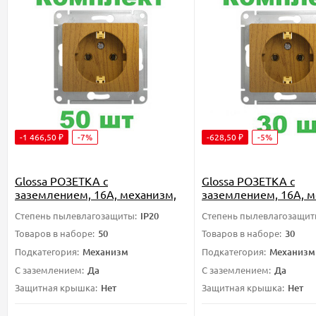
-1 466,50
-7%
-628,50
-5%
₽
₽
Glossa РОЗЕТКА с
Glossa РОЗЕТКА с
заземлением, 16А, механизм,
заземлением, 16А, м
ДЕРЕВО ДУБ, GSL000543,
ДЕРЕВО ДУБ, GSL000
Степень пылевлагозащиты:
IP20
Степень пылевлагозащит
Systeme Electric, комплект из
Systeme Electric, ком
50 штук
30 штук
Товаров в наборе:
50
Товаров в наборе:
30
Подкатегория:
Механизм
Подкатегория:
Механизм
С заземлением:
Да
С заземлением:
Да
Защитная крышка:
Нет
Защитная крышка:
Нет