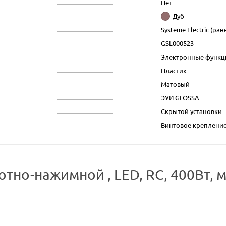
Нет
Дуб
Systeme Electric (ране
GSL000523
Электронные функц
Пластик
Матовый
ЭУИ GLOSSA
Скрытой установки
Винтовое креплени
но-нажимной , LED, RC, 400Вт, м