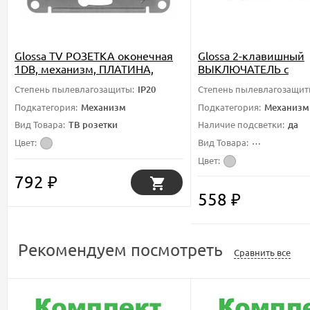
Glossa TV РОЗЕТКА оконечная
Glossa 2-клавишный
1DB, механизм, ПЛАТИНА,
ВЫКЛЮЧАТЕЛЬ с
GSL001291, Systeme Electric
подсветкой,схема 5а
Степень пылевлагозащиты:
IP20
Степень пылевлагозащит
механизм, ПЛАТИНА
GSL001253, Systeme El
Подкатегория:
Механизм
Подкатегория:
Механизм
Вид Товара:
ТВ розетки
Наличие подсветки:
да
Цвет:
Вид Товара:
Выключатели
Цвет:
792
₽
558
₽
Рекомендуем посмотреть
Сравнить все