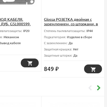
ВОД КАБЕЛЯ,
Glossa РОЗЕТКА двойная с
 ДУБ, GSL000599,
заземлением, со шторками, в
ectric
сборе, IP44, ГРАФИТ,
евлагозащиты:
IP20
Степень пылевлагозащиты:
IP44
GSL001347, Systeme Electric
я:
Механизм
Подкатегория:
Изделие в сборе
Вывод кабеля
С заземлением:
Да
Защитная крышка:
Нет
Защитные шторки:
Да
849
₽